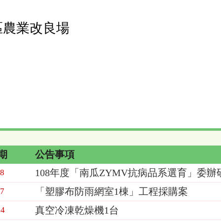
區農業改良場
期
公告事項
108年度「南瓜ZYMV抗病品系選育」委
18
「塑膠布防雨網室1棟」工程採購案
07
真空冷凍乾燥機1台
24