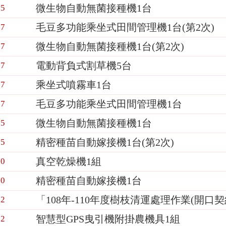
微生物自動無菌接種機1台
15
毛豆多功能乘坐式田間管理機1台(第2次)
07
微生物自動無菌接種機1台(第2次)
17
電動背負式割草機5台
17
乘坐式噴霧車1台
17
毛豆多功能乘坐式田間管理機1台
17
微生物自動無菌接種機1台
05
精密種苗自動嫁接機1台(第2次)
05
真空乾燥機1組
20
精密種苗自動嫁接機1台
20
「108年-110年度樹枝清運處理作業(開口
12
智慧型GPS曳引機附掛農機具1組
12