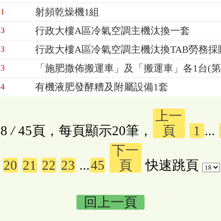
射頻乾燥機1組
01
行政大樓A區冷氣空調主機汰換一套
23
行政大樓A區冷氣空調主機汰換TAB勞務採
23
「施肥撒佈搬運車」及「搬運車」各1台(第
23
有機液肥發酵糟及附屬設備1套
04
上一
8
/
45頁，每頁顯示20筆，
頁
1
...
下一
20
21
22
23
...
45
頁
快速跳頁
回上一頁