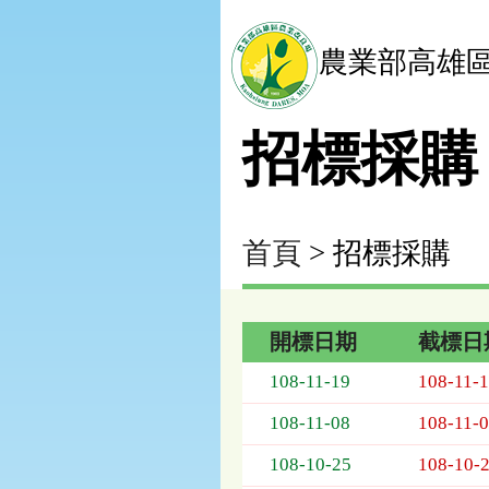
農業部高雄
招標採購
首頁
> 招標採購
開標日期
截標日
招
108-11-19
108-11-
標
採
108-11-08
108-11-
購
列
108-10-25
108-10-
表，