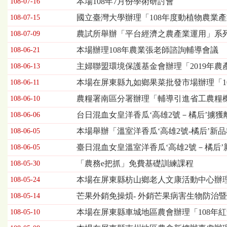
本場108年7月份學術研討會
108-07-16
欄
位
國立臺灣大學辦理「108年度動植物農業
108-07-15
依
農試所舉辦「平台經濟之農產業運用」系
108-07-09
序
為：
本場辦理108年農業張老師諮詢輔導會議
108-06-21
發
主婦聯盟環境保護基金會辦理「2019年
布
108-06-13
日
本場在屏東縣九如鄉果菜批發市場辦理「1
108-06-11
期、
標
農糧署南區分署辦理「輔導引進省工農糧
108-06-10
題
台日混血女皇洋香瓜‘高雄2號－橘后’擄獲
108-06-06
本場舉辦「溫室洋香瓜‘高雄2號-橘后’新
108-06-05
臺日混血女皇溫室洋香瓜‘高雄2號－橘后
108-06-05
「農務e把抓」免費基礎訓練課程
108-05-30
本場在屏東縣枋山鄉老人文康活動中心辦理
108-05-24
芒果外銷免操煩- 外銷芒果病害生物防治
108-05-14
本場在屏東縣車城地區農會辦理「108年
108-05-10