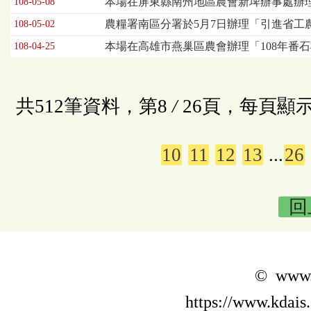
本場在屏東縣南州地區農會新埤辦事處辦理
108-05-08
農糧署南區分署於5月7日辦理「引進省工
108-05-02
本場在高雄市燕巢區農會辦理「108年番
108-04-25
共512筆資料，第8
/
26頁，每頁顯示
10
11
12
13
...
26
回
© www.k
https://www.kdais