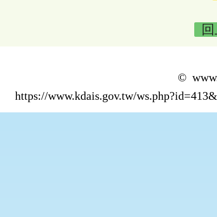
回
© www.k
https://www.kdais.gov.tw/ws.php?id=4