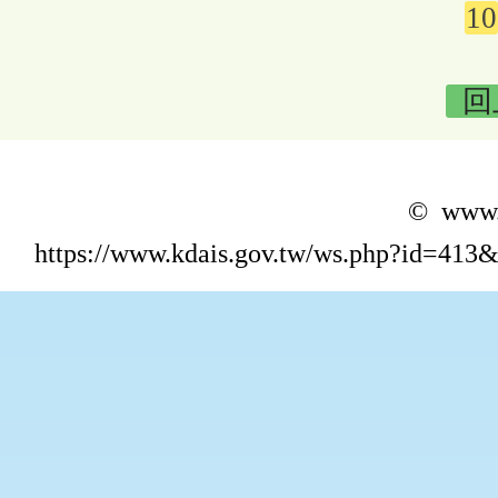
10
回
© www.k
https://www.kdais.gov.tw/ws.php?id=4