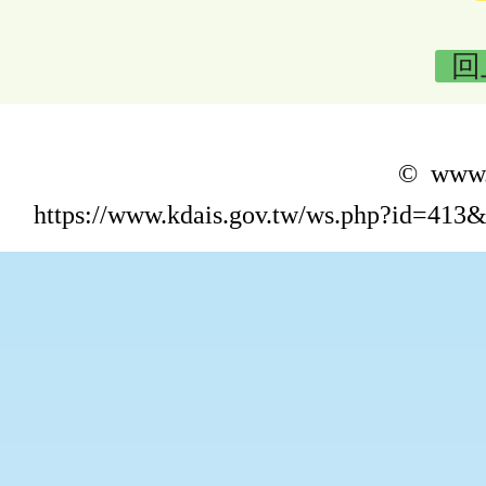
回
© www.k
https://www.kdais.gov.tw/ws.php?id=4