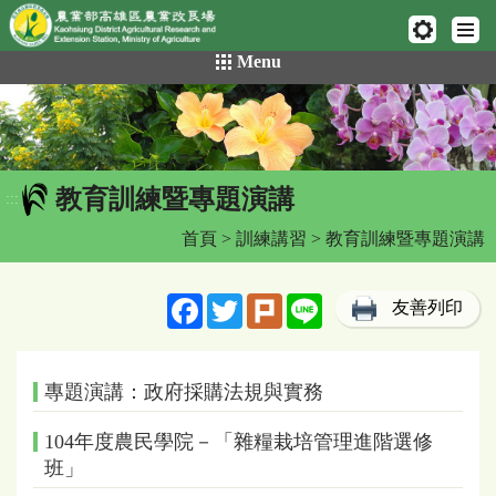
網頁置頂
:::
跳
Menu
到
主
要
內
容
教育訓練暨專題演講
區
:::
塊
首頁
>
訓練講習
> 教育訓練暨專題演講
Facebook
Twitter
Plurk
Line
友善列印
專題演講：政府採購法規與實務
104年度農民學院－「雜糧栽培管理進階選修
班」