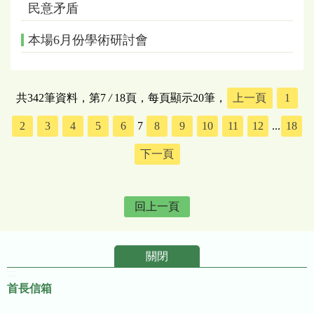
民意矛盾
本場6月份學術研討會
共342筆資料，第7
/
18頁，每頁顯示20筆，
上一頁
1
2
3
4
5
6
7
8
9
10
11
12
...
18
下一頁
回上一頁
關閉
:::
首長信箱