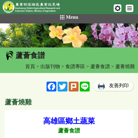
網頁置頂
:::
跳
Menu
到
主
要
內
容
蘆薈食譜
區
:::
塊
首頁
>
出版刊物
>
食譜專區
>
蘆薈食譜
> 蘆薈燒雞
Facebook
Twitter
Plurk
Line
友善列印
蘆薈燒雞
高雄區鄉土蔬菜
蘆薈食譜