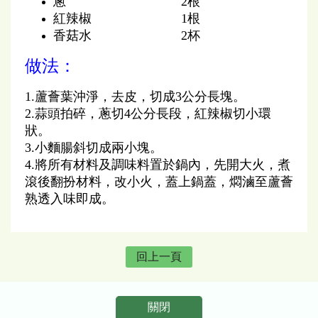
蔥 2根
紅辣椒 1根
香菇水 2杯
做法：
1.蘆薈葉沖淨，去皮，切成3公分長塊。
2.蒜頭拍碎，蔥切4公分長段，紅辣椒切小環
狀。
3.小麵腸斜切成兩小塊。
4.將所有材料及調味料置於鍋內，先開大火，煮
滾後翻扮材料，改小火，蓋上鍋蓋，燜滷至蘆薈
熟透入味即成。
回上一頁
關閉