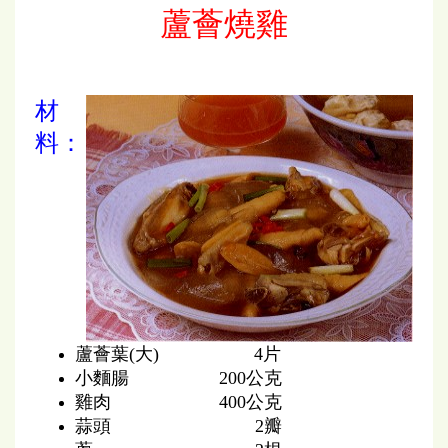
蘆薈燒雞
材
料：
蘆薈葉(大) 4片
小麵腸 200公克
雞肉 400公克
蒜頭 2瓣