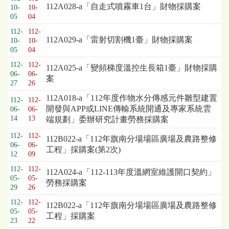
112A028-a「自走式噴霧車1台」財物採購案
10-
10-
05
04
112-
112-
112A029-a「雷射切割機1臺」財物採購案
10-
10-
05
04
112-
112-
112A025-a「變頻梯度溫控生長箱1臺」財物採購
06-
06-
案
27
26
112A018-a「112年度作物水分傳感元件雛型建置
112-
112-
開發與APP或LINE傳輸系統開通及專家系統雲
06-
06-
14
13
端規劃」委辦研究計畫勞務採購案
112-
112-
112B022-a「112年旗南分場場區廣場及農路整修
06-
06-
工程」採購案(第2次)
12
09
112-
112-
112A024-a「112-113年度溫網室維護開口契約」
05-
05-
勞務採購案
29
26
112-
112-
112B022-a「112年旗南分場場區廣場及農路整修
05-
05-
工程」採購案
23
22