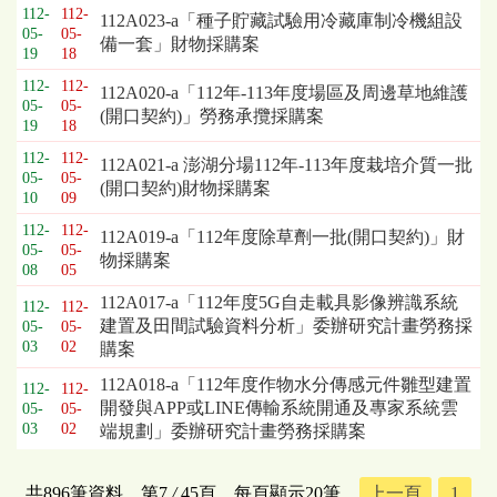
112-
112-
112A023-a「種子貯藏試驗用冷藏庫制冷機組設
05-
05-
備一套」財物採購案
19
18
112-
112-
112A020-a「112年-113年度場區及周邊草地維護
05-
05-
(開口契約)」勞務承攬採購案
19
18
112-
112-
112A021-a 澎湖分場112年-113年度栽培介質一批
05-
05-
(開口契約)財物採購案
10
09
112-
112-
112A019-a「112年度除草劑一批(開口契約)」財
05-
05-
物採購案
08
05
112A017-a「112年度5G自走載具影像辨識系統
112-
112-
建置及田間試驗資料分析」委辦研究計畫勞務採
05-
05-
03
02
購案
112A018-a「112年度作物水分傳感元件雛型建置
112-
112-
開發與APP或LINE傳輸系統開通及專家系統雲
05-
05-
03
02
端規劃」委辦研究計畫勞務採購案
共896筆資料，第7
/
45頁，每頁顯示20筆，
上一頁
1