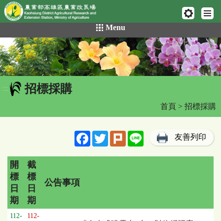
網頁置頂
:::
跳
Menu
到
主
要
內
容
招標採購
區
:::
塊
首頁
> 招標採購
Facebook
Twitter
Plurk
Line
友善列印
開
截
標
標
公告事項
日
日
期
期
招
112-
112-