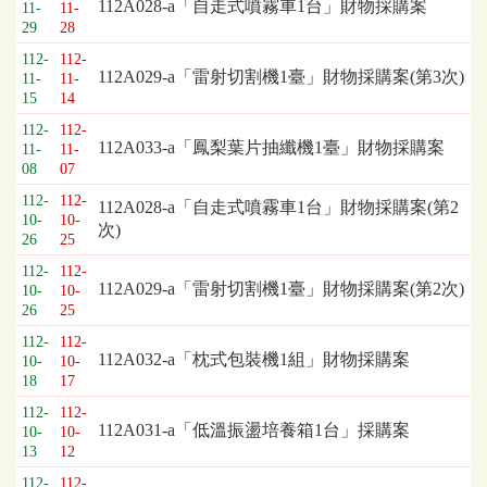
標
112A028-a「自走式噴霧車1台」財物採購案
11-
11-
採
29
28
購
112-
112-
列
112A029-a「雷射切割機1臺」財物採購案(第3次)
11-
11-
表，
15
14
欄
112-
112-
位
112A033-a「鳳梨葉片抽纖機1臺」財物採購案
11-
11-
依
08
07
序
112-
112-
112A028-a「自走式噴霧車1台」財物採購案(第2
為：
10-
10-
次)
開
26
25
標
112-
112-
日
112A029-a「雷射切割機1臺」財物採購案(第2次)
10-
10-
期、
26
25
截
112-
112-
標
112A032-a「枕式包裝機1組」財物採購案
10-
10-
日
18
17
期、
112-
112-
公
112A031-a「低溫振盪培養箱1台」採購案
10-
10-
告
13
12
事
項
112-
112-