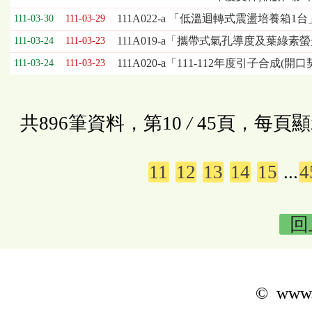
111A022-a 「低溫迴轉式震盪培養箱1
111-03-30
111-03-29
111A019-a「攜帶式氣孔導度及葉綠素
111-03-24
111-03-23
111A020-a「111-112年度引子合成(
111-03-24
111-03-23
共896筆資料，第10
/
45頁，每頁顯
11
12
13
14
15
...
4
回
© www.k