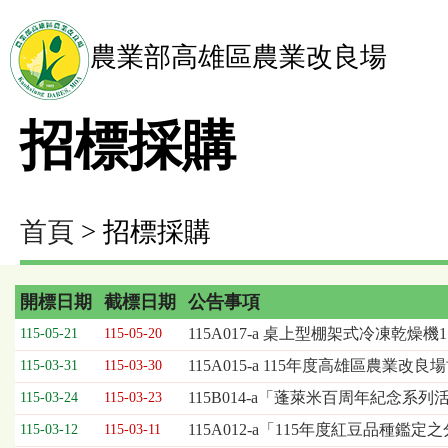
農業部高雄區農業改良場
招標採購
首頁
> 招標採購
開標日期
截標日期
公告事項
招
115A017-a 桌上型棚架式冷凍乾燥
115-05-21
115-05-20
標
115A015-a 115年度高雄區農
115-03-31
115-03-30
採
購
115B014-a「蓬萊米百周年紀念
115-03-24
115-03-23
列
115A012-a「115年度紅豆品種
115-03-12
115-03-11
表，