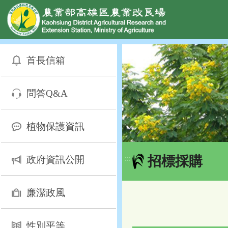
網頁置頂
:::
跳
到
首長信箱
主
要
內
問答Q&A
容
區
塊
植物保護資訊
招標採購
政府資訊公開
:::
廉潔政風
性別平等