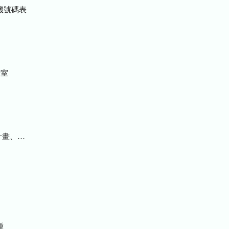
機號碼表
室
統計及研究報告
種