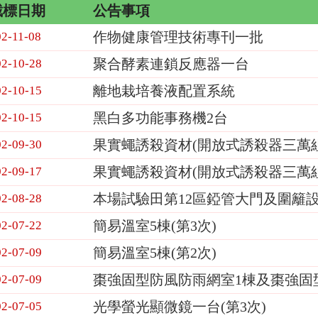
截標日期
公告事項
作物健康管理技術專刊一批
02-11-08
聚合酵素連鎖反應器一台
02-10-28
離地栽培養液配置系統
02-10-15
黑白多功能事務機2台
02-10-15
果實蠅誘殺資材(開放式誘殺器三萬組
02-09-30
果實蠅誘殺資材(開放式誘殺器三萬
02-09-17
本場試驗田第12區錏管大門及圍籬
02-08-28
簡易溫室5棟(第3次)
02-07-22
簡易溫室5棟(第2次)
02-07-09
棗強固型防風防雨網室1棟及棗強固型
02-07-09
光學螢光顯微鏡一台(第3次)
02-07-05