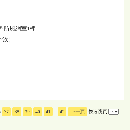
型防風網室1棟
2次)
6
37
38
39
40
41
...
45
下一頁
快速跳頁