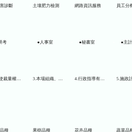
害診斷
土壤肥力檢測
網路資訊服務
員工分
研考
●人事室
●秘書室
●主計
而訂頒之解釋性規定及裁量基準
3.本場組織、職掌及聯絡資訊
4.行政指導有關文書
5.施政計畫、業務
品種
果樹品種
花卉品種
蔬菜品