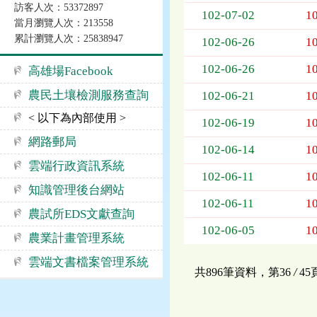
訪客人次：53372897
告
102-07-02
1
當月瀏覽人次：213558
事
累計瀏覽人次：25838947
項
102-06-26
1
102-06-26
1
高雄場Facebook
農民土壤檢測服務查詢
102-06-21
1
< 以下為內部使用 >
102-06-19
1
網路郵局
102-06-14
1
雲端行政資訊系統
102-06-11
1
知識管理後台網站
102-06-11
1
農試所EDS文獻查詢
102-06-05
1
農業計畫管理系統
雲端文書檔案管理系統
共896筆資料，第36
/
4