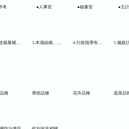
研考
●人事室
●秘書室
●主計
而訂頒之解釋性規定及裁量基準
3.本場組織、職掌及聯絡資訊
4.行政指導有關文書
5.施政計畫、業務
品種
果樹品種
花卉品種
蔬菜品
擾防治專區
性別平等相關網站