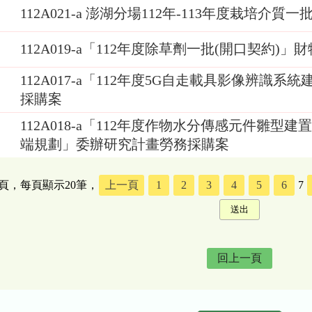
112A021-a 澎湖分場112年-113年度栽培介
112A019-a「112年度除草劑一批(開口契約)」
112A017-a「112年度5G自走載具影像辨
採購案
112A018-a「112年度作物水分傳感元件雛型
端規劃」委辦研究計畫勞務採購案
5頁，每頁顯示20筆，
上一頁
1
2
3
4
5
6
7
回上一頁