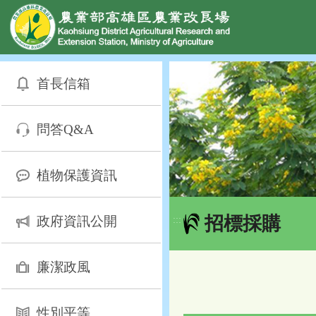
網頁置頂
:::
跳
到
首長信箱
主
要
內
問答Q&A
容
區
塊
植物保護資訊
招標採購
政府資訊公開
:::
廉潔政風
性別平等