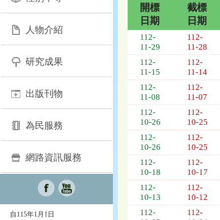
開標
截標
日期
日期
人物介紹
招
112-
112-
標
11-29
11-28
採
研究成果
112-
112-
購
11-15
11-14
列
表，
112-
112-
出版刊物
欄
11-08
11-07
位
112-
112-
依
10-26
10-25
為民服務
序
112-
112-
為：
10-26
10-25
開
網路資訊服務
標
112-
112-
日
10-18
10-17
期、
112-
112-
截
10-13
10-12
標
日
112-
112-
自115年1月1日
期、