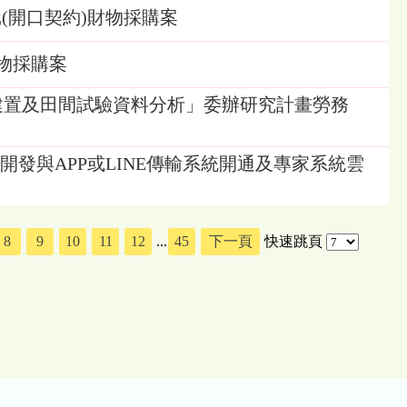
質一批(開口契約)財物採購案
財物採購案
識系統建置及田間試驗資料分析」委辦研究計畫勞務
建置開發與APP或LINE傳輸系統開通及專家系統雲
8
9
10
11
12
...
45
下一頁
快速跳頁