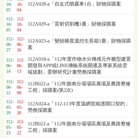
112A028-a「自走式噴霧車1台」財物採購案
10-
10-
05
04
112-
112-
112A029-a「雷射切割機1臺」財物採購案
10-
10-
05
04
112-
112-
112A025-a「變頻梯度溫控生長箱1臺」財物採購
06-
06-
案
27
26
112A018-a「112年度作物水分傳感元件雛型建置
112-
112-
開發與APP或LINE傳輸系統開通及專家系統雲
06-
06-
14
13
端規劃」委辦研究計畫勞務採購案
112-
112-
112B022-a「112年旗南分場場區廣場及農路整修
06-
06-
工程」採購案(第2次)
12
09
112-
112-
112A024-a「112-113年度溫網室維護開口契約」
05-
05-
勞務採購案
29
26
112-
112-
112B022-a「112年旗南分場場區廣場及農路整修
05-
05-
工程」採購案
23
22