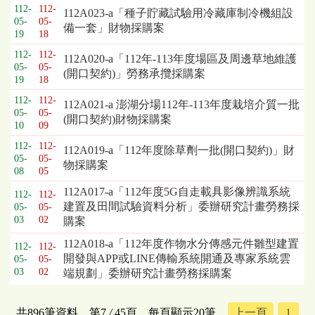
112-
112-
112A023-a「種子貯藏試驗用冷藏庫制冷機組設
05-
05-
備一套」財物採購案
19
18
112-
112-
112A020-a「112年-113年度場區及周邊草地維護
05-
05-
(開口契約)」勞務承攬採購案
19
18
112-
112-
112A021-a 澎湖分場112年-113年度栽培介質一批
05-
05-
(開口契約)財物採購案
10
09
112-
112-
112A019-a「112年度除草劑一批(開口契約)」財
05-
05-
物採購案
08
05
112A017-a「112年度5G自走載具影像辨識系統
112-
112-
建置及田間試驗資料分析」委辦研究計畫勞務採
05-
05-
03
02
購案
112A018-a「112年度作物水分傳感元件雛型建置
112-
112-
開發與APP或LINE傳輸系統開通及專家系統雲
05-
05-
03
02
端規劃」委辦研究計畫勞務採購案
共896筆資料，第7
/
45頁，每頁顯示20筆，
上一頁
1