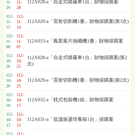
標
112A028-a「自走式噴霧車1台」財物採購案
11-
11-
採
29
28
購
112-
112-
列
112A029-a「雷射切割機1臺」財物採購案(第3次)
11-
11-
表，
15
14
欄
112-
112-
位
112A033-a「鳳梨葉片抽纖機1臺」財物採購案
11-
11-
依
08
07
序
112-
112-
112A028-a「自走式噴霧車1台」財物採購案(第2
為：
10-
10-
次)
開
26
25
標
112-
112-
日
112A029-a「雷射切割機1臺」財物採購案(第2次)
10-
10-
期、
26
25
截
112-
112-
標
112A032-a「枕式包裝機1組」財物採購案
10-
10-
日
18
17
期、
112-
112-
公
112A031-a「低溫振盪培養箱1台」採購案
10-
10-
告
13
12
事
項
112-
112-