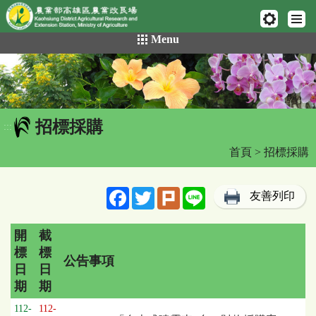
網頁置頂
:::
跳
Menu
到
主
要
內
容
招標採購
區
:::
塊
首頁
> 招標採購
Facebook
Twitter
Plurk
Line
友善列印
開
截
標
標
公告事項
日
日
期
期
招
112-
112-