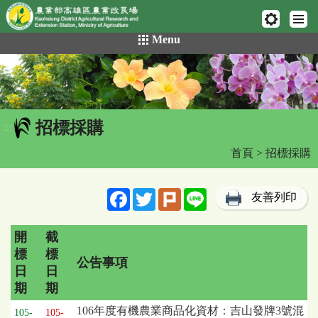
網頁置頂
:::
跳
Menu
到
主
要
內
容
招標採購
區
:::
塊
首頁
> 招標採購
Facebook
Twitter
Plurk
Line
友善列印
開
截
標
標
公告事項
日
日
期
期
招
106年度有機農業商品化資材：吉山發牌3號混
105-
105-