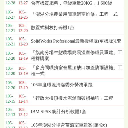
標
合有機質肥料，每袋重量20KG，1,600袋
12-28
12-27
採
105-
105-
購
「澎湖分場農業用簡單網室維修」工程一式
12-27
12-26
列
表，
105-
105-
散置式樹枝打碎機1台
12-21
12-20
欄
位
105-
105-
SolidWorks Professional最新授權版(單機版)1套
依
12-21
12-20
序
「旗南分場生態農場簡易溫室修繕及重建」工
105-
105-
為：
程採購案
12-20
12-19
開
標
「多房間職務宿舍屋頂缺口加蓋防雨設施」工
105-
105-
日
程一式
12-20
12-19
期、
105-
105-
106年度環境清潔委外勞務承攬
截
12-20
12-19
標
105-
105-
日
「行政大樓頂樓水泥舖面破損補強」工程
12-15
12-14
期、
公
105-
105-
IBM SPSS 統計分析軟體1套
12-13
12-12
告
事
105-
105-
105年澎湖分場育苗溫室重建案(第4次)
項