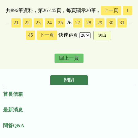
共896筆資料，第26
/
45頁，每頁顯示20筆，
上一頁
1
...
21
22
23
24
25
26
27
28
29
30
31
...
45
下一頁
快速跳頁
回上一頁
關閉
:::
首長信箱
最新消息
問答Q&A