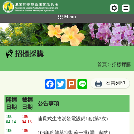
網頁置頂
:::
跳
Menu
到
主
要
內
容
招標採購
區
:::
塊
首頁
> 招標採購
Facebook
Twitter
Plurk
Line
友善列印
開標
截標
公告事項
日期
日期
招
106-
106-
連貫式生物炭發電設備1套(第2次)
標
04-14
04-13
採
106-
106-
106年度雜草抑制蓆一批(開口契約)
購