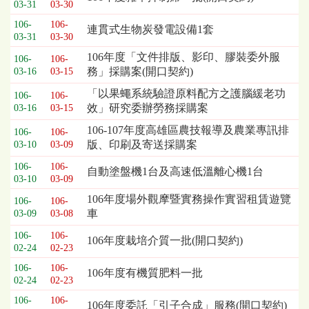
03-31
03-30
列
106-
106-
表，
連貫式生物炭發電設備1套
03-31
03-30
欄
位
106年度「文件排版、影印、膠裝委外服
106-
106-
依
務」採購案(開口契約)
03-16
03-15
序
「以果蠅系統驗證原料配方之護腦緩老功
106-
106-
為：
效」研究委辦勞務採購案
03-16
03-15
開
標
106-107年度高雄區農技報導及農業專訊排
106-
106-
日
版、印刷及寄送採購案
03-10
03-09
期、
106-
106-
自動塗盤機1台及高速低溫離心機1台
截
03-10
03-09
標
106年度場外觀摩暨實務操作實習租賃遊覽
日
106-
106-
車
03-09
03-08
期、
公
106-
106-
106年度栽培介質一批(開口契約)
告
02-24
02-23
事
106-
106-
106年度有機質肥料一批
項
02-24
02-23
106-
106-
106年度委託「引子合成」服務(開口契約)