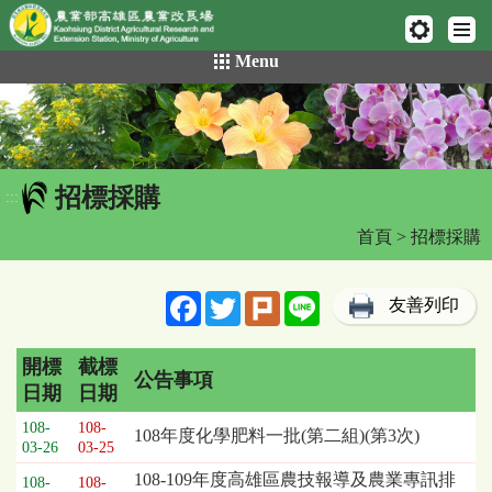
網頁置頂
:::
跳
Menu
到
主
要
內
容
招標採購
區
:::
塊
首頁
> 招標採購
Facebook
Twitter
Plurk
Line
友善列印
開標
截標
公告事項
日期
日期
招
108-
108-
108年度化學肥料一批(第二組)(第3次)
標
03-26
03-25
採
108-109年度高雄區農技報導及農業專訊排
108-
108-
購