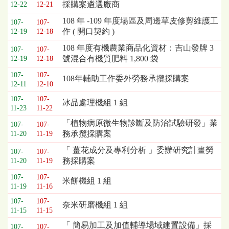
採購案遴選廠商
12-22
12-21
108 年 -109 年度場區及周邊草皮修剪維護工
107-
107-
作 ( 開口契約 )
12-19
12-18
108 年度有機農業商品化資材：吉山發牌 3
107-
107-
號混合有機質肥料 1,800 袋
12-19
12-18
107-
107-
108年輔助工作委外勞務承攬採購案
12-11
12-10
107-
107-
冰品處理機組 1 組
11-23
11-22
「植物病原微生物診斷及防治試驗研發」業
107-
107-
務承攬採購案
11-20
11-19
「 薑花成分及專利分析 」委辦研究計畫勞
107-
107-
務採購案
11-20
11-19
107-
107-
米餅機組 1 組
11-19
11-16
107-
107-
奈米研磨機組 1 組
11-15
11-15
「 簡易加工及加值輔導場域建置設備」採
107-
107-