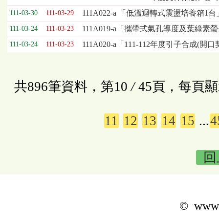
111A022-a 「低溫迴轉式震盪培養箱1
111-03-30
111-03-29
111A019-a「攜帶式氣孔導度及葉綠素
111-03-24
111-03-23
111A020-a「111-112年度引子合成(
111-03-24
111-03-23
共896筆資料，第10
/
45頁，每頁顯
11
12
13
14
15
...
4
回
© www.k