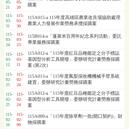
標
05-
05-
購案
採
21
20
購
115-
115-
115A015-a 115年度高雄區農業改良場協助處理
列
03-
03-
農業人力發展作業勞務承攬採購案
表，
31
30
欄
115-
115-
115B014-a「蓬萊米百周年紀念系列活動」委託
位
03-
03-
專業服務採購案
依
24
23
序
115A012-a「115年度紅豆品種鑑定之分子標誌
115-
115-
為：
基因型分析工具開發」委辦研究計畫勞務採購
03-
03-
開
12
11
案 (第2次)
標
日
115-
115-
115A013-a「115年度鳳梨採收機機械手臂系統
期、
02-
02-
建置」委辦研究計畫勞務採購案
25
24
截
標
115A012-a「115年度紅豆品種鑑定之分子標誌
115-
115-
日
基因型分析工具開發」委辦研究計畫勞務採購
02-
02-
期、
25
24
案
公
115-
115-
告
115A009-a「115年度除草劑一批(開口契約)」財
02-
02-
事
物採購案
10
09
項