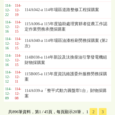
114-
114-
114A042-a 114年場區道路整修工程採購案
12-
12-
22
19
114-
114-
115A006-a 115年度協助處理實耕者從農工作認
12-
12-
定作業勞務承攬採購案
16
15
114-
114-
114A040-a 114年場區油漆粉刷勞務採購案 (第2
12-
12-
次)
16
15
114-
114-
114B038-a 114年新設及汰換柴油引擎發電機組
12-
12-
財物採購案
16
15
114-
114-
115B005-a 115年度資訊維護委外服務勞務採購
12-
12-
案
12
11
114-
114-
114A039-a「整平式動力圓盤犁1台」財物採購
12-
12-
案
09
08
共896筆資料，第1
/
45頁，每頁顯示20筆，
1
2
3