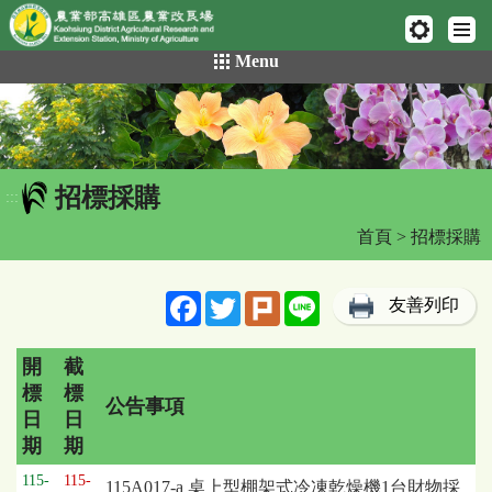
網頁置頂
:::
跳
Menu
到
主
要
內
容
招標採購
區
:::
塊
首頁
> 招標採購
Facebook
Twitter
Plurk
Line
友善列印
開
截
標
標
公告事項
日
日
期
期
招
115-
115-
115A017-a 桌上型棚架式冷凍乾燥機1台財物採