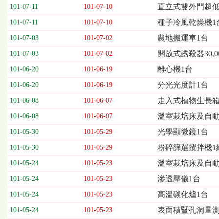
欄
直立式雙外門超低
101-07-11
101-07-10
位
種子冷風乾燥機1
101-07-11
101-07-10
依
序
農地搬運車1台
101-07-03
101-07-02
為：
開放式誘殺器30,0
開
101-07-03
101-07-02
標
離心機1台
101-06-20
101-06-19
日
期、
分光光度計1台
101-06-20
101-06-19
截
走入式植物生長箱
101-06-08
101-06-07
標
日
溫室栽培床及自動
101-06-08
101-06-07
期、
光學顯微鏡1台
101-05-30
101-05-29
公
告
粉碎篩選攪拌機1
101-05-30
101-05-29
事
溫室栽培床及自
101-05-24
101-05-23
項
滲透壓儀1台
101-05-24
101-05-23
高溫碳化爐1台
101-05-24
101-05-23
表面積暨孔洞量測儀
101-05-24
101-05-23