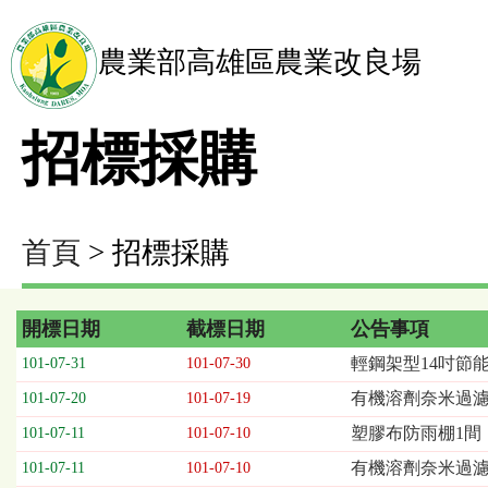
農業部高雄區農業改良場
招標採購
首頁
> 招標採購
開標日期
截標日期
公告事項
招
輕鋼架型14吋節能
101-07-31
101-07-30
標
有機溶劑奈米過濾系
101-07-20
101-07-19
採
購
塑膠布防雨棚1間
101-07-11
101-07-10
列
有機溶劑奈米過濾
101-07-11
101-07-10
表，