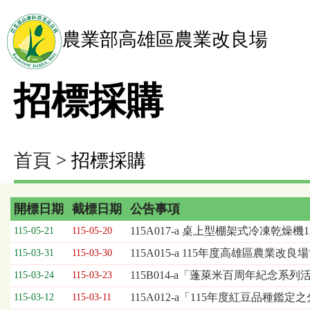
農業部高雄區農業改良場
招標採購
首頁
> 招標採購
開標日期
截標日期
公告事項
招
115A017-a 桌上型棚架式冷凍乾燥
115-05-21
115-05-20
標
115A015-a 115年度高雄區農
115-03-31
115-03-30
採
購
115B014-a「蓬萊米百周年紀念
115-03-24
115-03-23
列
115A012-a「115年度紅豆品種
115-03-12
115-03-11
表，