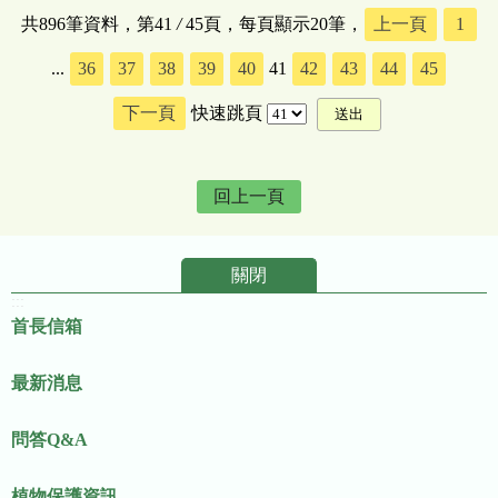
共896筆資料，第41
/
45頁，每頁顯示20筆，
上一頁
1
...
36
37
38
39
40
41
42
43
44
45
下一頁
快速跳頁
回上一頁
關閉
:::
首長信箱
最新消息
問答Q&A
植物保護資訊