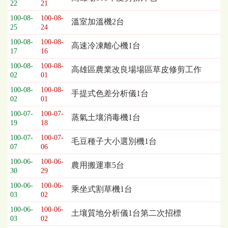
22
21
列
100-08-
100-08-
表，
溫室加溫機2台
25
24
欄
位
100-08-
100-08-
高速冷凍離心機1台
17
16
依
序
100-08-
100-08-
高雄區農業改良場場區草皮修剪工作
為：
02
01
開
100-08-
100-08-
手提式色差分析儀1台
標
02
01
日
100-07-
100-07-
期、
蒸氣土壤消毒機1台
19
18
截
標
100-07-
100-07-
毛豆種子大小選別機1台
07
06
日
期、
100-06-
100-06-
農用搬運車5台
公
30
29
告
100-06-
100-06-
乘坐式割草機1台
事
03
02
項
100-06-
100-06-
土壤質地分析儀1台第二次招標
03
02