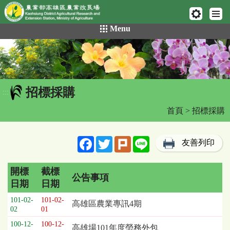
網頁置頂
:::
跳
Menu
到
主
要
內
容
招標採購
區
:::
塊
首頁
> 招標採購
Facebook
Twitter
Plurk
Line
友善列印
開標
截標
公告事項
日期
日期
招
101-02-
101-02-
高雄區農業專訊4期
標
02
01
採
100-12-
100-12-
高雄場101年度勞務外包
購