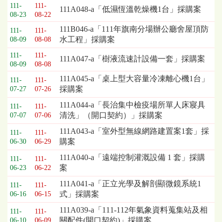
111-
111-
111A048-a「低濕恆溫乾燥機1台」採購案
08-23
08-22
111B046-a「111年旗南分場辦公廳舍屋頂防
111-
111-
水工程」採購案
08-09
08-08
111-
111-
111A047-a「樹液流速計設備一套」採購案
08-09
08-08
111A045-a「桌上型大容量冷凍離心機1台」
111-
111-
採購案
07-27
07-26
111A044-a「長治集中檢疫場所單人床寢具
111-
111-
清洗」（開口契約）」採購案
07-07
07-06
111A043-a「室外型無線網路建置案1套」採
111-
111-
購案
06-30
06-29
111A040-a「遠端控制灌溉設備 1 套」採購
111-
111-
案
06-23
06-22
111A041-a「正立光學及解剖顯微鏡系統1
111-
111-
式」採購案
06-16
06-15
111A039-a「111-112年氣象資料蒐集站及相
111-
111-
關配件(開口契約)」採購案
06-10
06-09