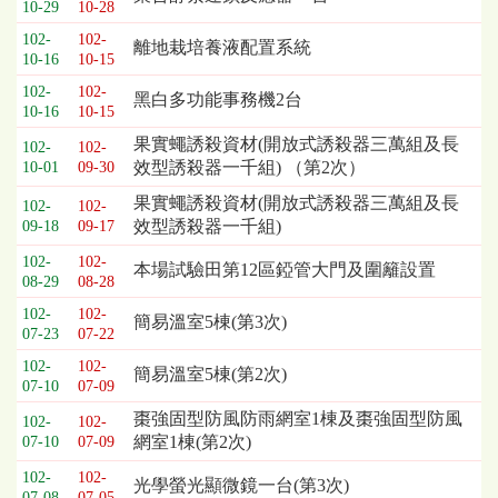
10-29
10-28
列
102-
102-
表，
離地栽培養液配置系統
10-16
10-15
欄
位
102-
102-
黑白多功能事務機2台
10-16
10-15
依
序
果實蠅誘殺資材(開放式誘殺器三萬組及長
102-
102-
為：
效型誘殺器一千組) （第2次）
10-01
09-30
開
果實蠅誘殺資材(開放式誘殺器三萬組及長
102-
102-
標
效型誘殺器一千組)
09-18
09-17
日
期、
102-
102-
本場試驗田第12區錏管大門及圍籬設置
截
08-29
08-28
標
102-
102-
簡易溫室5棟(第3次)
日
07-23
07-22
期、
102-
102-
公
簡易溫室5棟(第2次)
07-10
07-09
告
事
棗強固型防風防雨網室1棟及棗強固型防風
102-
102-
項
網室1棟(第2次)
07-10
07-09
102-
102-
光學螢光顯微鏡一台(第3次)
07-08
07-05