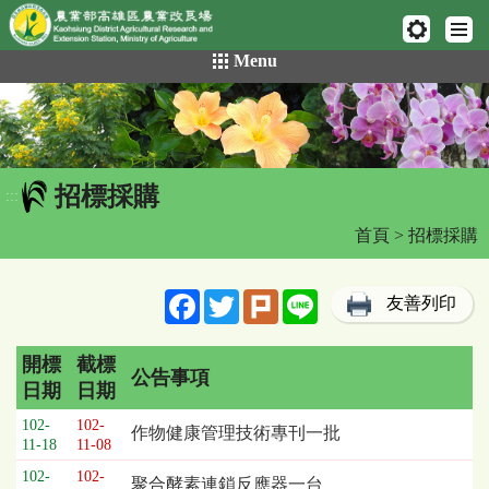
網頁置頂
:::
跳
Menu
到
主
要
內
容
招標採購
區
:::
塊
首頁
> 招標採購
Facebook
Twitter
Plurk
Line
友善列印
開標
截標
公告事項
日期
日期
招
102-
102-
作物健康管理技術專刊一批
標
11-18
11-08
採
102-
102-
聚合酵素連鎖反應器一台
購