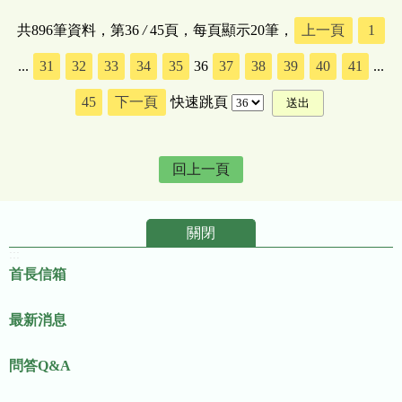
共896筆資料，第36
/
45頁，每頁顯示20筆，
上一頁
1
...
31
32
33
34
35
36
37
38
39
40
41
...
45
下一頁
快速跳頁
回上一頁
關閉
:::
首長信箱
最新消息
問答Q&A