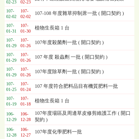
02-23
02-23
列
107-
107-
表，
107-108 年度雜草抑制蓆一批 ( 開口契約 )
02-02
02-02
欄
位
107-
107-
植物生長箱 1 台
01-31
01-30
依
序
107-
107-
107年度殺菌劑一批 ( 開口契約 )
為：
01-29
01-26
開
107-
107-
107 年度 殺蟲劑 一批 ( 開口契約 )
標
01-29
01-26
日
107-
107-
期、
107年度除草劑一批 ( 開口契約 )
01-29
01-26
截
標
107-
107-
107 年度符合肥料品目有機質肥料一批
01-25
01-24
日
期、
107-
107-
植物生長箱 1 台
公
01-19
01-18
告
107年度場區及周邊草皮修剪維護工作 ( 開口
106-
106-
事
契約 )
12-29
12-28
項
106-
106-
107年度化學肥料一批
12-28
12-27