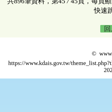
共896筆資料，第45
/
45頁，每頁顯
快速
回
© www.k
https://www.kdais.gov.tw/theme_list.p
202