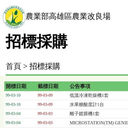
農業部高雄區農業改良場
招標採購
首頁
> 招標採購
開標日期
截標日期
公告事項
招
低溫冷凍乾燥機1套
99-03-10
99-03-09
標
水果糖酸度計1台
99-03-10
99-03-09
採
購
離子鍍膜機1套
99-03-04
99-03-03
列
MICROSTATION(TM) 
99-03-04
99-03-03
表，