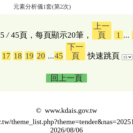
元素分析儀1套(第2次)
上一
5
/
45頁，每頁顯示20筆，
頁
1
...
下一
17
18
19
20
...
45
頁
快速跳頁
回上一頁
© www.kdais.gov.tw
ov.tw/theme_list.php?theme=tender&nas=20
2026/08/06