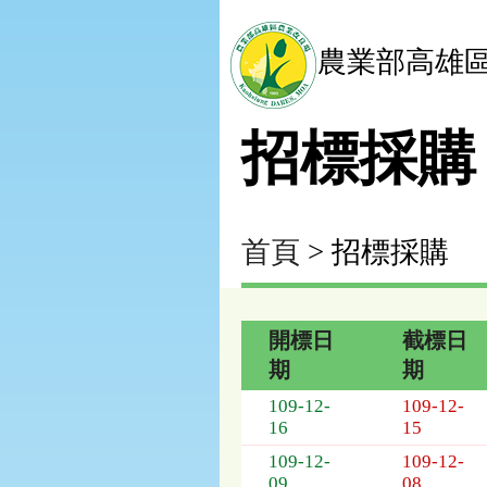
農業部高雄
招標採購
首頁
> 招標採購
開標日
截標日
期
期
招
109-12-
109-12-
標
16
15
採
109-12-
109-12-
購
09
08