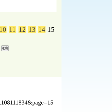
10
11
12
13
14
15
251108111834&page=15