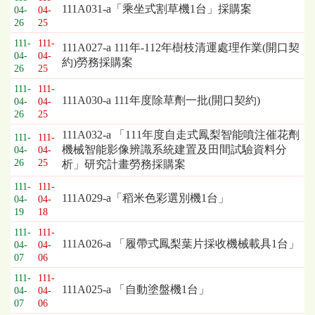
111A031-a「乘坐式割草機1台」採購案
04-
04-
26
25
111-
111-
111A027-a 111年-112年樹枝清運處理作業(開口契
04-
04-
約)勞務採購案
26
25
111-
111-
111A030-a 111年度除草劑一批(開口契約)
04-
04-
26
25
111A032-a 「111年度自走式鳳梨智能噴注催花劑
111-
111-
機械智能影像辨識系統建置及田間試驗資料分
04-
04-
26
25
析」研究計畫勞務採購案
111-
111-
111A029-a「稻米色彩選別機1台」
04-
04-
19
18
111-
111-
111A026-a 「履帶式鳳梨葉片採收機械載具1台」
04-
04-
07
06
111-
111-
111A025-a 「自動塗盤機1台」
04-
04-
07
06