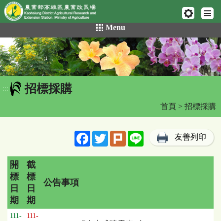
網頁置頂
:::
跳
Menu
到
主
要
內
容
招標採購
區
:::
塊
首頁
> 招標採購
Facebook
Twitter
Plurk
Line
友善列印
開
截
標
標
公告事項
日
日
期
期
招
111-
111-