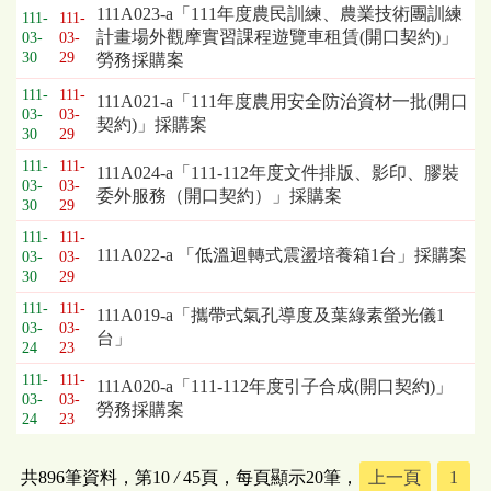
111A023-a「111年度農民訓練、農業技術團訓練
111-
111-
計畫場外觀摩實習課程遊覽車租賃(開口契約)」
03-
03-
30
29
勞務採購案
111-
111-
111A021-a「111年度農用安全防治資材一批(開口
03-
03-
契約)」採購案
30
29
111-
111-
111A024-a「111-112年度文件排版、影印、膠裝
03-
03-
委外服務（開口契約）」採購案
30
29
111-
111-
111A022-a 「低溫迴轉式震盪培養箱1台」採購案
03-
03-
30
29
111-
111-
111A019-a「攜帶式氣孔導度及葉綠素螢光儀1
03-
03-
台」
24
23
111-
111-
111A020-a「111-112年度引子合成(開口契約)」
03-
03-
勞務採購案
24
23
共896筆資料，第10
/
45頁，每頁顯示20筆，
上一頁
1