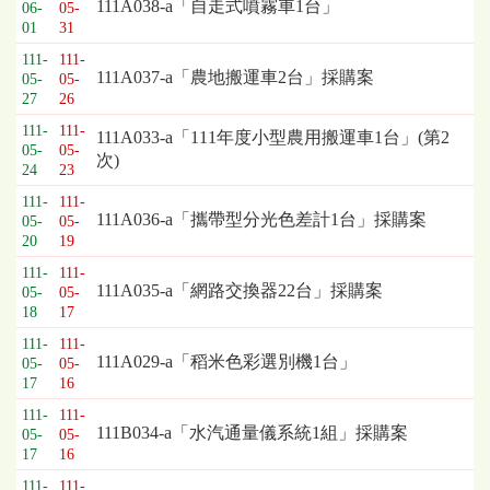
標
111A038-a「自走式噴霧車1台」
06-
05-
採
01
31
購
111-
111-
列
111A037-a「農地搬運車2台」採購案
05-
05-
表，
27
26
欄
111-
111-
111A033-a「111年度小型農用搬運車1台」(第2
位
05-
05-
次)
依
24
23
序
111-
111-
為：
111A036-a「攜帶型分光色差計1台」採購案
05-
05-
開
20
19
標
111-
111-
日
111A035-a「網路交換器22台」採購案
05-
05-
期、
18
17
截
111-
111-
標
111A029-a「稻米色彩選別機1台」
05-
05-
日
17
16
期、
111-
111-
公
111B034-a「水汽通量儀系統1組」採購案
05-
05-
告
17
16
事
項
111-
111-