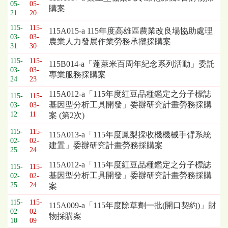
標
05-
05-
購案
採
21
20
購
115-
115-
115A015-a 115年度高雄區農業改良場協助處理
列
03-
03-
農業人力發展作業勞務承攬採購案
表，
31
30
欄
115-
115-
115B014-a「蓬萊米百周年紀念系列活動」委託
位
03-
03-
專業服務採購案
依
24
23
序
115A012-a「115年度紅豆品種鑑定之分子標誌
115-
115-
為：
基因型分析工具開發」委辦研究計畫勞務採購
03-
03-
開
12
11
案 (第2次)
標
日
115-
115-
115A013-a「115年度鳳梨採收機機械手臂系統
期、
02-
02-
建置」委辦研究計畫勞務採購案
25
24
截
標
115A012-a「115年度紅豆品種鑑定之分子標誌
115-
115-
日
基因型分析工具開發」委辦研究計畫勞務採購
02-
02-
期、
25
24
案
公
115-
115-
告
115A009-a「115年度除草劑一批(開口契約)」財
02-
02-
事
物採購案
10
09
項