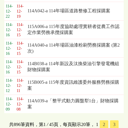
114-
114-
114A042-a 114年場區道路整修工程採購案
12-
12-
22
19
114-
114-
115A006-a 115年度協助處理實耕者從農工作認
12-
12-
定作業勞務承攬採購案
16
15
114-
114-
114A040-a 114年場區油漆粉刷勞務採購案 (第2
12-
12-
次)
16
15
114-
114-
114B038-a 114年新設及汰換柴油引擎發電機組
12-
12-
財物採購案
16
15
114-
114-
115B005-a 115年度資訊維護委外服務勞務採購
12-
12-
案
12
11
114-
114-
114A039-a「整平式動力圓盤犁1台」財物採購
12-
12-
案
09
08
共896筆資料，第1
/
45頁，每頁顯示20筆，
1
2
3