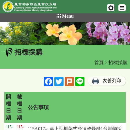
網頁置頂
:::
跳
Menu
到
主
要
內
容
招標採購
區
:::
塊
首頁
> 招標採購
Facebook
Twitter
Plurk
Line
友善列印
開
截
標
標
公告事項
日
日
期
期
招
115-
115-
115A017-a 桌上型棚架式冷凍乾燥機1台財物採