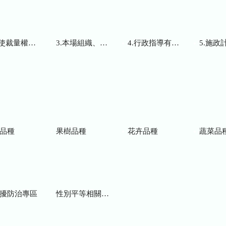
而訂頒之解釋性規定及裁量基準
3.本場組織、職掌及聯絡資訊
4.行政指導有關文書
5.施政計畫、業務
品種
果樹品種
花卉品種
蔬菜品
擾防治專區
性別平等相關網站