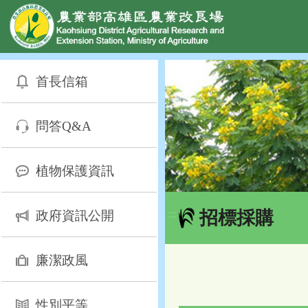
網頁置頂
:::
跳
到
首長信箱
主
要
內
問答Q&A
容
區
塊
植物保護資訊
招標採購
政府資訊公開
:::
廉潔政風
性別平等