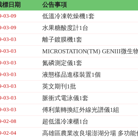
截標日期
公告事項
低溫冷凍乾燥機1套
9-03-09
水果糖酸度計1台
9-03-09
離子鍍膜機1套
9-03-03
MICROSTATION(TM) GENI
9-03-03
氮磷測定儀1套
9-03-03
液態樣品進樣裝置1個
9-03-03
英文期刊1批
9-03-03
脈衝式電泳儀1套
9-03-03
傅利葉轉換紅外線光譜儀1組
9-03-03
超低溫冷凍櫃1台
9-02-08
高雄區農業改良場澎湖分場 多功能
9-02-04