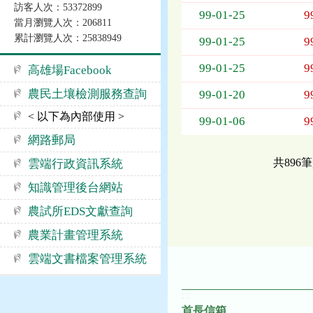
訪客人次：53372899
告
99-01-25
9
當月瀏覽人次：206811
事
累計瀏覽人次：25838949
項
99-01-25
9
99-01-25
9
高雄場Facebook
農民土壤檢測服務查詢
99-01-20
9
< 以下為內部使用 >
99-01-06
9
網路郵局
共896
雲端行政資訊系統
知識管理後台網站
農試所EDS文獻查詢
農業計畫管理系統
雲端文書檔案管理系統
:::
首長信箱