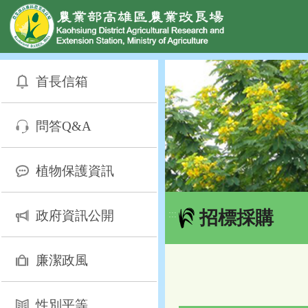
網頁置頂
:::
跳
到
首長信箱
主
要
內
問答Q&A
容
區
塊
植物保護資訊
招標採購
政府資訊公開
:::
廉潔政風
性別平等