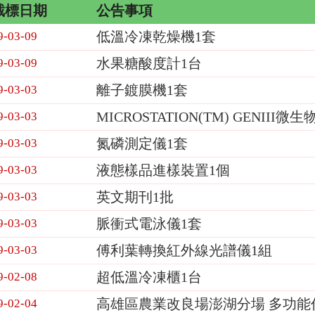
截標日期
公告事項
低溫冷凍乾燥機1套
9-03-09
水果糖酸度計1台
9-03-09
離子鍍膜機1套
9-03-03
MICROSTATION(TM) GENI
9-03-03
氮磷測定儀1套
9-03-03
液態樣品進樣裝置1個
9-03-03
英文期刊1批
9-03-03
脈衝式電泳儀1套
9-03-03
傅利葉轉換紅外線光譜儀1組
9-03-03
超低溫冷凍櫃1台
9-02-08
高雄區農業改良場澎湖分場 多功能
9-02-04