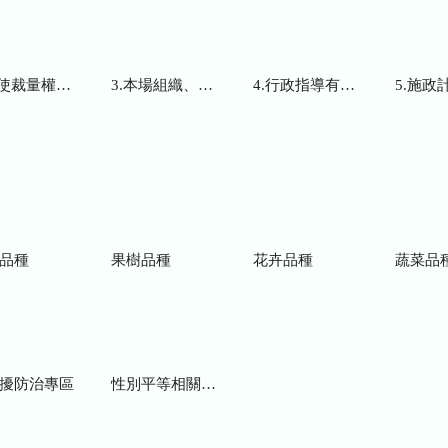
而訂頒之解釋性規定及裁量基準
3.本場組織、職掌及聯絡資訊
4.行政指導有關文書
5.施政計畫、業務
品種
果樹品種
花卉品種
蔬菜品
擾防治專區
性別平等相關網站