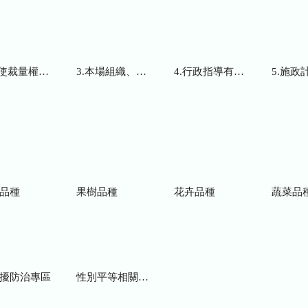
而訂頒之解釋性規定及裁量基準
3.本場組織、職掌及聯絡資訊
4.行政指導有關文書
5.施政計畫、業務
品種
果樹品種
花卉品種
蔬菜品
擾防治專區
性別平等相關網站