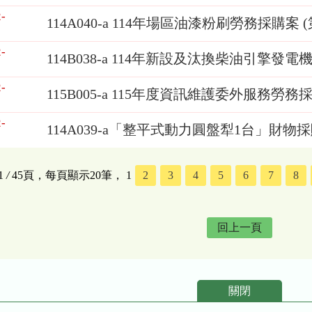
-
114A040-a 114年場區油漆粉刷勞務採購案 (
-
114B038-a 114年新設及汰換柴油引擎發
-
115B005-a 115年度資訊維護委外服務勞務
-
114A039-a「整平式動力圓盤犁1台」財物
1
/
45頁，每頁顯示20筆，
1
2
3
4
5
6
7
8
回上一頁
關閉