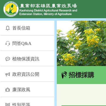
網頁置頂
:::
跳
到
首長信箱
主
要
內
問答Q&A
容
區
塊
植物保護資訊
招標採購
政府資訊公開
:::
廉潔政風
性別平等