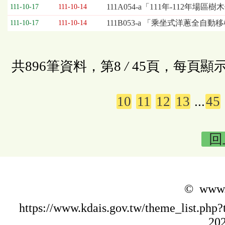
111A054-a「111年-112年
111-10-17
111-10-14
111B053-a 「乘坐式洋蔥全自
111-10-17
111-10-14
共896筆資料，第8
/
45頁，每頁顯示
10
11
12
13
...
45
回
© www.k
https://www.kdais.gov.tw/theme_list.p
202