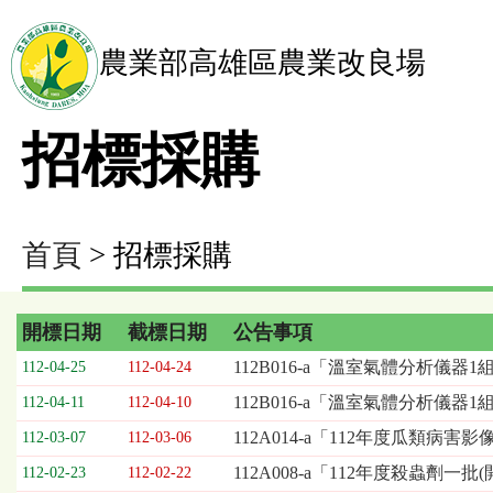
農業部高雄區農業改良場
招標採購
首頁
> 招標採購
開標日期
截標日期
公告事項
招
112B016-a「溫室氣體分析儀器1
112-04-25
112-04-24
標
112B016-a「溫室氣體分析儀器
112-04-11
112-04-10
採
購
112A014-a「112年度瓜類
112-03-07
112-03-06
列
112A008-a「112年度殺蟲劑一
112-02-23
112-02-22
表，