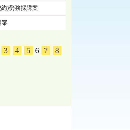
口契約)勞務採購案
購案
3
4
5
6
7
8