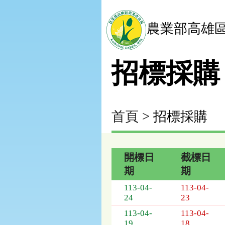
農業部高雄
招標採購
首頁
> 招標採購
開標日
截標日
期
期
招
113-04-
113-04-
標
24
23
採
113-04-
113-04-
購
19
18