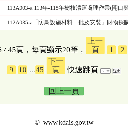
113A003-a 113年-115年樹枝清運處理作業(開
112A035-a「防鳥設施材料一批及安裝」財物採
上一
6
/
45頁，每頁顯示20筆，
頁
1
2
下一
9
10
...
45
頁
快速跳頁
回上一頁
© www.kdais.gov.tw