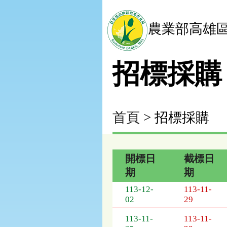
農業部高雄
招標採購
首頁
> 招標採購
開標日
截標日
期
期
招
113-12-
113-11-
標
02
29
採
購
113-11-
113-11-