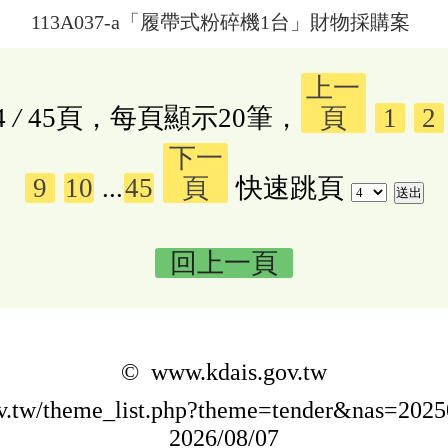
113A037-a「履帶式粉碎機1台」財物採購案
上一
4
/
45頁，每頁顯示20筆，
頁
1
2
下一
9
10
...
45
頁
快速跳頁
回上一頁
© www.kdais.gov.tw
gov.tw/theme_list.php?theme=tender&nas=20
2026/08/07