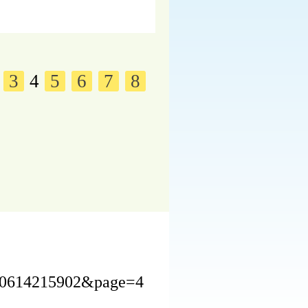
3
4
5
6
7
8
250614215902&page=4