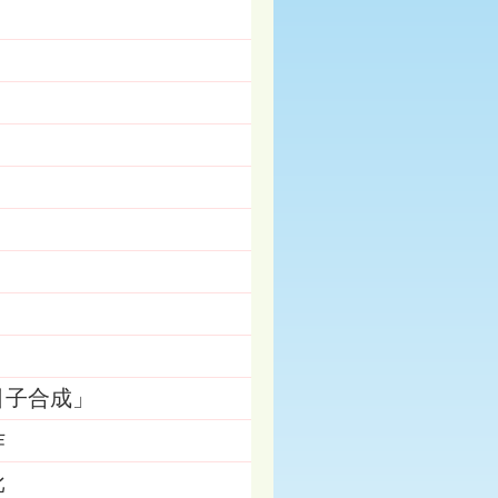
引子合成」
作
批