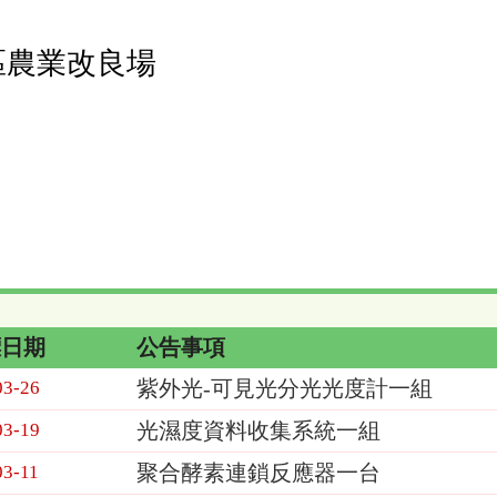
區農業改良場
標日期
公告事項
紫外光-可見光分光光度計一組
03-26
光濕度資料收集系統一組
03-19
聚合酵素連鎖反應器一台
03-11