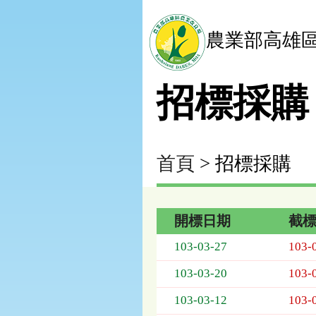
農業部高雄
招標採購
首頁
> 招標採購
開標日期
截
招
103-03-27
103-
標
採
103-03-20
103-
購
列
103-03-12
103-
表，