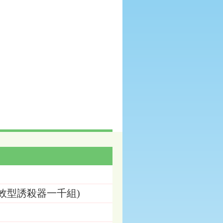
效型誘殺器一千組)