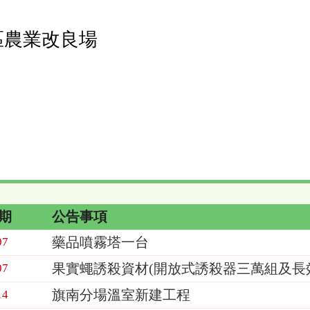
區農業改良場
期
公告事項
藥品噴霧塔一台
07
果實蠅誘殺資材(開放式誘殺器三萬組及長
07
旗南分場溫室新建工程
14