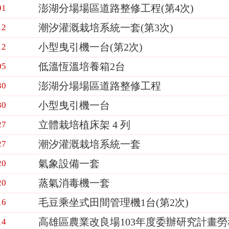
澎湖分場場區道路整修工程(第4次)
01
潮汐灌溉栽培系統一套(第3次)
12
小型曳引機一台(第2次)
12
低溫恆溫培養箱2台
05
澎湖分場場區道路整修工程
30
小型曳引機一台
30
立體栽培植床架 4 列
27
潮汐灌溉栽培系統一套
27
氣象設備一套
20
蒸氣消毒機一套
20
毛豆乘坐式田間管理機1台(第2次)
16
高雄區農業改良場103年度委辦研究計畫
14