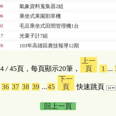
氣象資料蒐集器2組
06
乘坐式果園割草機
06
毛豆乘坐式田間管理機1台
02
光量子計7組
17
103年高雄區農技報導12期
26
上一
4
/
45頁，每頁顯示20筆，
頁
1
...
下一
36
37
38
39
...
45
頁
快速跳頁
回上一頁