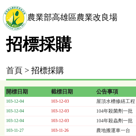
農業部高雄區農業改良場
招標採購
首頁
> 招標採購
開標日期
截標日期
公告事項
招
屋頂水槽修繕工程
103-12-04
103-12-03
標
104年殺菌劑一批
103-12-04
103-12-03
採
購
104年殺蟲劑一批
103-12-04
103-12-03
列
農地搬運車一台
103-11-27
103-11-26
表，