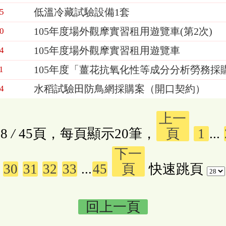
低溫冷藏試驗設備1套
5
105年度場外觀摩實習租用遊覽車(第2次)
0
105年度場外觀摩實習租用遊覽車
4
105年度「薑花抗氧化性等成分分析勞務採
1
水稻試驗田防鳥網採購案（開口契約）
4
上一
8
/
45頁，每頁顯示20筆，
頁
1
...
下一
30
31
32
33
...
45
頁
快速跳頁
回上一頁