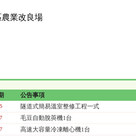
區農業改良場
期
公告事項
隧道式簡易溫室整修工程一式
5
毛豆自動脫莢機1台
7
高速大容量冷凍離心機1台
7