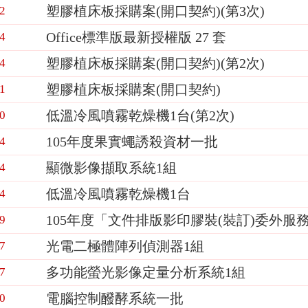
塑膠植床板採購案(開口契約)(第3次)
2
Office標準版最新授權版 27 套
4
塑膠植床板採購案(開口契約)(第2次)
4
塑膠植床板採購案(開口契約)
1
低溫冷風噴霧乾燥機1台(第2次)
0
105年度果實蠅誘殺資材一批
4
顯微影像擷取系統1組
4
低溫冷風噴霧乾燥機1台
4
105年度「文件排版影印膠裝(裝訂)委外服
9
光電二極體陣列偵測器1組
7
多功能螢光影像定量分析系統1組
7
電腦控制醱酵系統一批
0