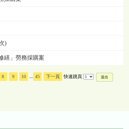
次)
受損修繕」勞務採購案
8
9
10
...
45
下一頁
快速跳頁