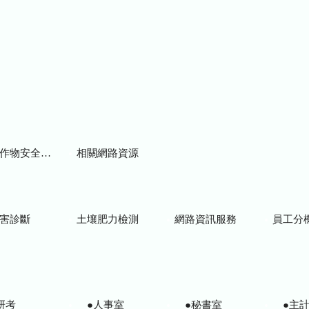
物安全用藥資訊
相關網路資源
害診斷
土壤肥力檢測
網路資訊服務
員工分
研考
●人事室
●秘書室
●主計