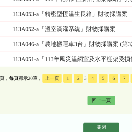
113A053-a「精密型恆溫生長箱」財物採購案
113A052-a「溫室滴灌系統」財物採購案
113A046-a「農地搬運車3台」財物採購案 (第3
113A051-a「113年風災溫網室及水平棚架
5頁，每頁顯示20筆，
上一頁
1
2
3
4
5
6
7
回上一頁
關閉