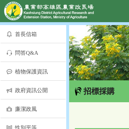
網頁置頂
:::
跳
到
首長信箱
主
要
內
問答Q&A
容
區
塊
植物保護資訊
招標採購
政府資訊公開
:::
廉潔政風
性別平等