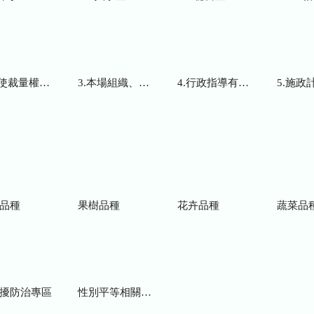
而訂頒之解釋性規定及裁量基準
3.本場組織、職掌及聯絡資訊
4.行政指導有關文書
5.施政計畫、業務
品種
果樹品種
花卉品種
蔬菜品
擾防治專區
性別平等相關網站