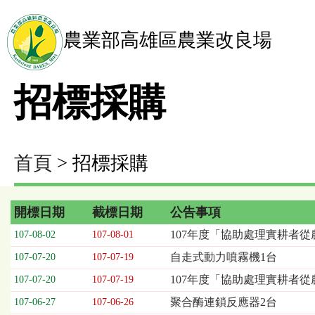
農業部高雄區農業改良場
招標採購
首頁
> 招標採購
開標日期
截標日期
公告事項
招
107年度「協助處理實耕者從
107-08-02
107-08-01
標
自走式動力噴霧機1台
107-07-20
107-07-19
採
購
107年度「協助處理實耕者
107-07-20
107-07-19
列
聚合酶連鎖反應器2台
107-06-27
107-06-26
表，