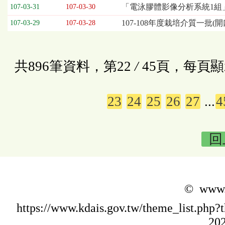
「電泳膠體影像分析系統1組
107-03-31
107-03-30
107-108年度栽培介質一批(開
107-03-29
107-03-28
共896筆資料，第22
/
45頁，每頁顯
23
24
25
26
27
...
4
回
© www.k
https://www.kdais.gov.tw/theme_list.p
202