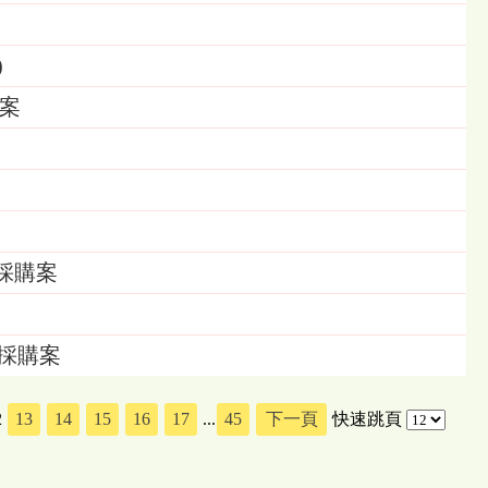
)
案
採購案
」採購案
2
13
14
15
16
17
...
45
下一頁
快速跳頁