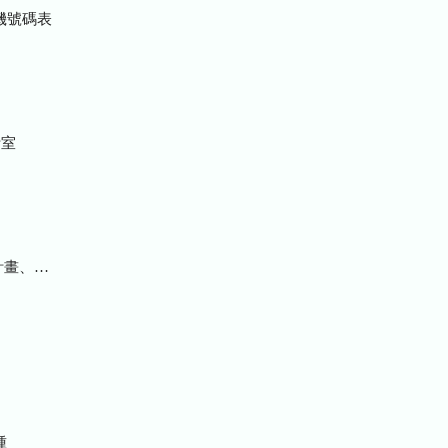
機號碼表
室
統計及研究報告
種