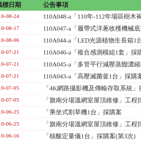
截標日期
公告事項
110A048-a「110年-112年場
10-08-24
110A047-a「履帶式洋蔥收穫機械
10-08-17
110A044-a「LED光源植物生長箱
10-08-06
110A046-a「複合感測模組1套」採
10-07-21
110A045-a「多管平行減壓蒸餾濃
10-07-21
110A043-a「高壓滅菌釜1台」採購
10-07-21
「4K網路攝影機及傳輸存取系統」採
10-07-05
「旗南分場溫網室屋頂維修」工程採
10-07-05
「乘坐式割草機1台」採購案
10-06-25
「旗南分場溫網室屋頂維修」工程
10-06-25
「核酸定量儀1台」採購案(第3次)
10-06-16