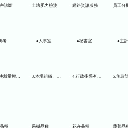
害診斷
土壤肥力檢測
網路資訊服務
員工分
研考
●人事室
●秘書室
●主計
而訂頒之解釋性規定及裁量基準
3.本場組織、職掌及聯絡資訊
4.行政指導有關文書
5.施政計畫、業務
品種
果樹品種
花卉品種
蔬菜品