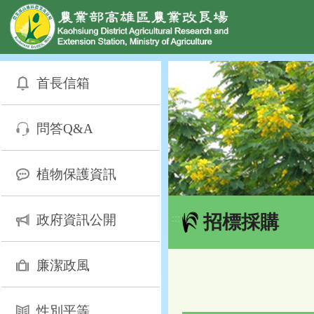
網頁置頂
:::
跳
到
首長信箱
主
要
內
問答Q&A
容
區
塊
植物保護資訊
招標採購
政府資訊公開
:::
廉潔政風
性別平等