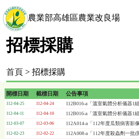
農業部高雄區農業改良場
招標採購
首頁
> 招標採購
開標日期
截標日期
公告事項
招
112B016-a「溫室氣體分析儀器1
112-04-25
112-04-24
標
112B016-a「溫室氣體分析儀器
112-04-11
112-04-10
採
購
112A014-a「112年度瓜類
112-03-07
112-03-06
列
112A008-a「112年度殺蟲劑一
112-02-23
112-02-22
表，