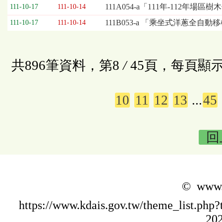
111A054-a「111年-112年
111-10-17
111-10-14
111B053-a 「乘坐式洋蔥全自
111-10-17
111-10-14
共896筆資料，第8
/
45頁，每頁顯示
10
11
12
13
...
45
回
© www.k
https://www.kdais.gov.tw/theme_list.p
202