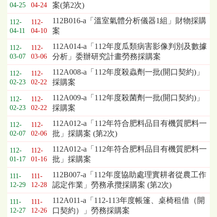
標
案(第2次)
04-25
04-24
採
112B016-a「溫室氣體分析儀器1組」財物採購
購
112-
112-
案
04-11
04-10
列
表，
112A014-a「112年度瓜類病害影像判別及數據
112-
112-
欄
分析」委辦研究計畫勞務採購案
03-07
03-06
位
112A008-a「112年度殺蟲劑一批(開口契約)」
依
112-
112-
採購案
02-23
02-22
序
為：
112A009-a「112年度殺菌劑一批(開口契約)」
112-
112-
開
採購案
02-23
02-22
標
112A012-a「112年符合肥料品目有機質肥料一
日
112-
112-
批」採購案 (第2次)
02-07
02-06
期、
截
112A012-a「112年符合肥料品目有機質肥料一
112-
112-
標
批」採購案
01-17
01-16
日
112B007-a「112年度協助處理實耕者從農工作
期、
111-
111-
認定作業」勞務承攬採購案 (第2次)
公
12-29
12-28
告
112A011-a「112-113年度帳篷、桌椅租借（開
111-
111-
事
口契約）」勞務採購案
12-27
12-26
項