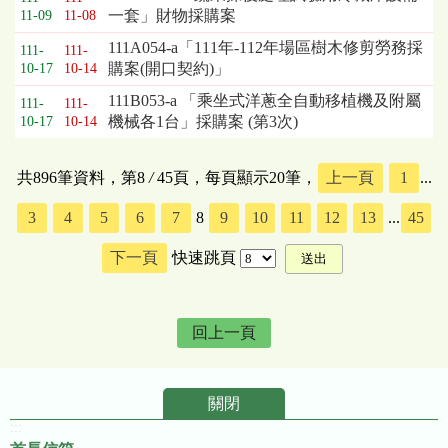
一套」財物採購案
11-09
11-08
111A054-a「111年-112年場區樹木修剪勞務採
111-
111-
購案(開口契約)」
10-17
10-14
111B053-a 「乘坐式洋蔥全自動移植機及附屬
111-
111-
機械各1台」採購案 (第3次)
10-17
10-14
共896筆資料，第8
/
45頁，每頁顯示20筆，
上一頁
1
...
3
4
5
6
7
8
9
10
11
12
13
...
45
下一頁
快速跳頁
回上一頁
關閉
:::