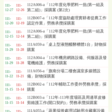
112A006-a「112年度化學肥料一批(第一組及
111-
111-
第二組)」採購案 (第2次)
12-27
12-26
112B007-a「112年度協助處理實耕者從農工作
111-
111-
認定作業」勞務承攬採購案
12-20
12-19
112A006-a「112年度化學肥料一批(第一組及
111-
111-
第二組)」採購案
12-15
12-14
111A059-a「桌上型液態醱酵槽體1台」財物採
111-
111-
購案
11-29
11-28
112A004-a「112年機房網路設備、伺服器及發
111-
111-
電機維護」勞務採購案
11-29
11-28
111A056-a「旗南分場二樓會議室多媒體設
111-
111-
備」財物採購案
11-22
11-21
112B002-a「112年輔助工作委外勞務承攬」採
111-
111-
購案
11-15
11-14
112B003-a「112年-113年度場區及周邊草皮修
111-
111-
剪維護工作(開口契約)」勞務承攬採購案
11-15
11-14
111A055-a「蔬果採後處理試驗用冷藏庫設備
111-
111-