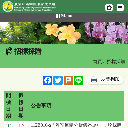
網頁置頂
:::
跳
Menu
到
主
要
內
容
招標採購
區
:::
塊
首頁
> 招標採購
Facebook
Twitter
Plurk
Line
友善列印
開
截
標
標
公告事項
日
日
期
期
招
112B016-a「溫室氣體分析儀器1組」財物採購
112-
112-