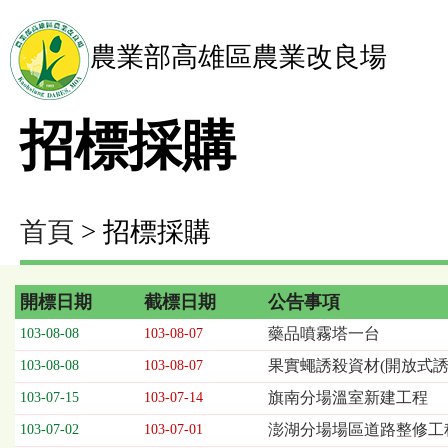
農業部高雄區農業改良場
招標採購
首頁
> 招標採購
開標日期
截標日期
公告事項
招
藥品噴霧塔一台
103-08-08
103-08-07
標
果實蠅誘殺資材(開放式
103-08-08
103-08-07
採
購
旗南分場溫室新建工程
103-07-15
103-07-14
列
澎湖分場場區道路整修工程
103-07-02
103-07-01
表，