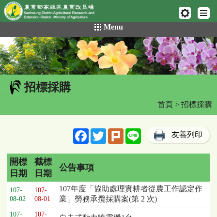
網頁置頂
:::
跳
Menu
到
主
要
內
容
招標採購
區
:::
塊
首頁
> 招標採購
Facebook
Twitter
Plurk
Line
友善列印
開標
截標
公告事項
日期
日期
招
107年度「協助處理實耕者從農工作認定作
107-
107-
標
業」勞務承攬採購案(第 2 次)
08-02
08-01
採
107-
107-
購