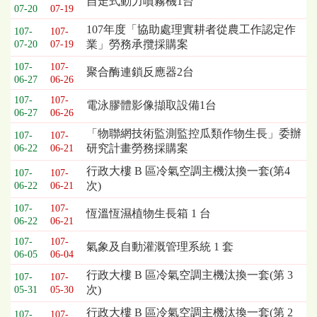
自走式動力噴霧機1台
07-20
07-19
列
表，
107年度「協助處理實耕者從農工作認定作
107-
107-
欄
業」勞務承攬採購案
07-20
07-19
位
107-
107-
聚合酶連鎖反應器2台
依
06-27
06-26
序
107-
107-
為：
電泳膠體影像擷取設備1台
06-27
06-26
開
標
「物聯網技術監測監控瓜類作物生長」委辦
107-
107-
日
研究計畫勞務採購案
06-22
06-21
期、
行政大樓 B 區冷氣空調主機汰換一套(第4
107-
107-
截
次)
06-22
06-21
標
日
107-
107-
恆溫恆濕植物生長箱 1 台
期、
06-22
06-21
公
107-
107-
氣象及自動灌溉管理系統 1 套
告
06-05
06-04
事
行政大樓 B 區冷氣空調主機汰換一套(第 3
107-
107-
項
次)
05-31
05-30
行政大樓 B 區冷氣空調主機汰換一套(第 2
107-
107-