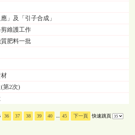
反應」及「引子合成」
修剪維護工作
機質肥料一批
資材
(第2次)
遣
5
36
37
38
39
40
...
45
下一頁
快速跳頁