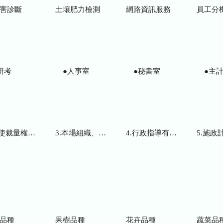
害診斷
土壤肥力檢測
網路資訊服務
員工分
研考
●人事室
●秘書室
●主計
而訂頒之解釋性規定及裁量基準
3.本場組織、職掌及聯絡資訊
4.行政指導有關文書
5.施政計畫、業務
品種
果樹品種
花卉品種
蔬菜品