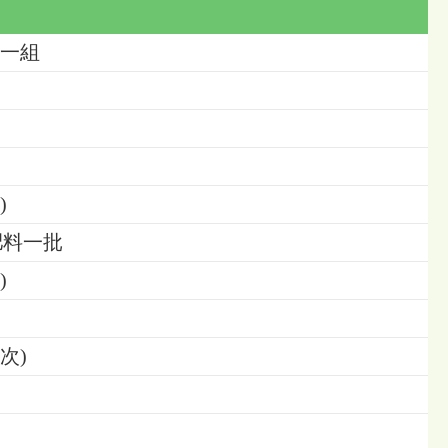
計一組
)
肥料一批
)
次)