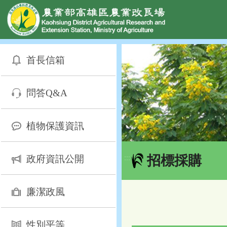
網頁置頂
:::
跳
到
首長信箱
主
要
內
問答Q&A
容
區
塊
植物保護資訊
招標採購
政府資訊公開
:::
廉潔政風
性別平等