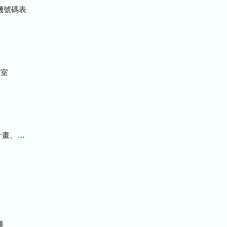
機號碼表
室
統計及研究報告
種