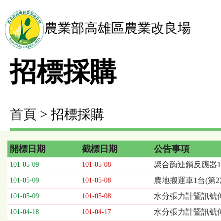
農業部高雄區農業改良場
招標採購
首頁
> 招標採購
開標日期
截標日期
公告事項
招
聚合酶連鎖反應器
101-05-09
101-05-08
標
農地搬運車1台(第2
101-05-09
101-05-08
採
購
水分張力計暨訊號傳
101-05-09
101-05-08
列
水分張力計暨訊號傳
101-04-18
101-04-17
表，