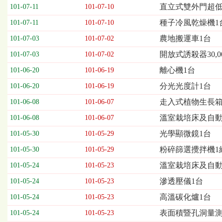
欄
直立式雙外門超低
101-07-11
101-07-10
位
種子冷風乾燥機1
101-07-11
101-07-10
依
序
農地搬運車1台
101-07-03
101-07-02
為：
開放式誘殺器30,0
開
101-07-03
101-07-02
標
離心機1台
101-06-20
101-06-19
日
期、
分光光度計1台
101-06-20
101-06-19
截
走入式植物生長箱
101-06-08
101-06-07
標
日
溫室栽培床及自動
101-06-08
101-06-07
期、
光學顯微鏡1台
101-05-30
101-05-29
公
告
粉碎篩選攪拌機1
101-05-30
101-05-29
事
溫室栽培床及自
101-05-24
101-05-23
項
滲透壓儀1台
101-05-24
101-05-23
高溫碳化爐1台
101-05-24
101-05-23
表面積暨孔洞量測儀
101-05-24
101-05-23