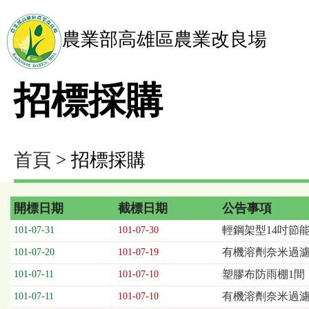
農業部高雄區農業改良場
招標採購
首頁
> 招標採購
開標日期
截標日期
公告事項
招
輕鋼架型14吋節能
101-07-31
101-07-30
標
有機溶劑奈米過濾系
101-07-20
101-07-19
採
購
塑膠布防雨棚1間
101-07-11
101-07-10
列
有機溶劑奈米過濾
101-07-11
101-07-10
表，