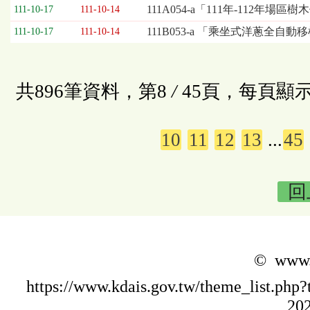
111A054-a「111年-112年
111-10-17
111-10-14
111B053-a 「乘坐式洋蔥全自
111-10-17
111-10-14
共896筆資料，第8
/
45頁，每頁顯示
10
11
12
13
...
45
回
© www.k
https://www.kdais.gov.tw/theme_list.p
202