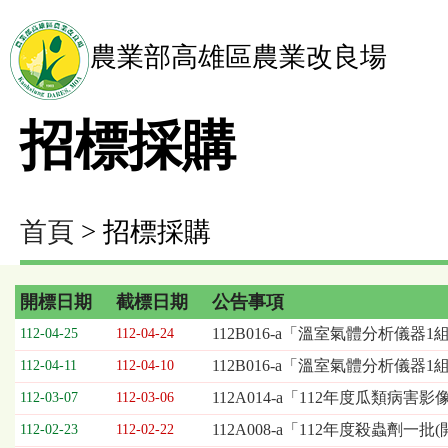
農業部高雄區農業改良場
招標採購
首頁
> 招標採購
開標日期
截標日期
公告事項
招
112B016-a「溫室氣體分析儀器1
112-04-25
112-04-24
標
112B016-a「溫室氣體分析儀器
112-04-11
112-04-10
採
購
112A014-a「112年度瓜類
112-03-07
112-03-06
列
112A008-a「112年度殺蟲劑一
112-02-23
112-02-22
表，