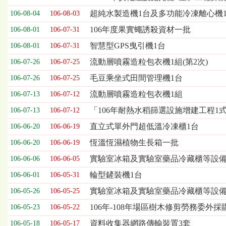
表，
超純水製造機1台及多功能冷凍離心機
106-08-04
106-08-03
欄
位
106年度果實蠅誘殺資材一批
106-08-01
106-07-31
依
智慧型GPS曳引機1台
106-08-01
106-07-31
序
為：
流動層噴霧造粒包衣機1組(第2次)
106-07-26
106-07-25
開
毛豆乘坐式田間管理機1台
標
106-07-26
106-07-25
日
流動層噴霧造粒包衣機1組
106-07-13
106-07-12
期、
截
「106年耐熱水稻篩選設施增建工程1
106-07-13
106-07-12
標
直立式單外門超低溫冷凍櫃1台
106-06-20
106-06-19
日
期、
恆溫恆濕植物生長箱一批
106-06-20
106-06-19
公
實驗室冰箱及實驗室藥品冷藏櫃等設備一
106-06-06
106-06-05
告
事
輪型鏟裝機1台
106-06-01
106-05-31
項
實驗室冰箱及實驗室藥品冷藏櫃等設
106-05-26
106-05-25
106年-108年場區樹木修剪勞務委外採
106-05-23
106-05-22
資料收集器網路傳輸裝置3套
106-05-18
106-05-17