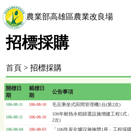
農業部高雄區農業改良場
招標採購
首頁
> 招標採購
開標日
截標日
公告事項
期
期
招
毛豆乘坐式田間管理機1台(第2次)
106-08-11
106-08-10
標
106年耐熱水稻篩選設施增建工程1式」
採
106-08-11
106-08-10
2次)
購
列
「106年炭化爐設施掩體1座」工程採
106-08-04
106-08-03